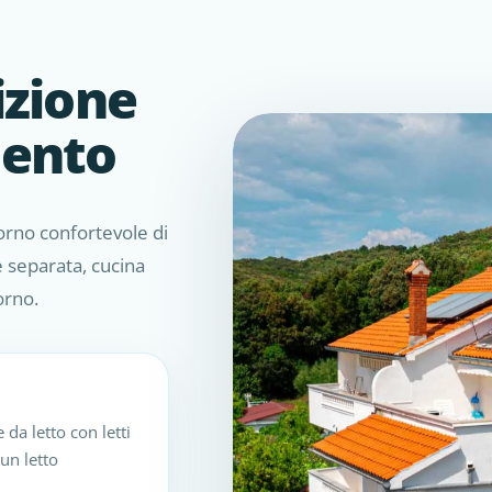
izione
mento
orno confortevole di
e separata, cucina
orno.
a letto con letti
un letto