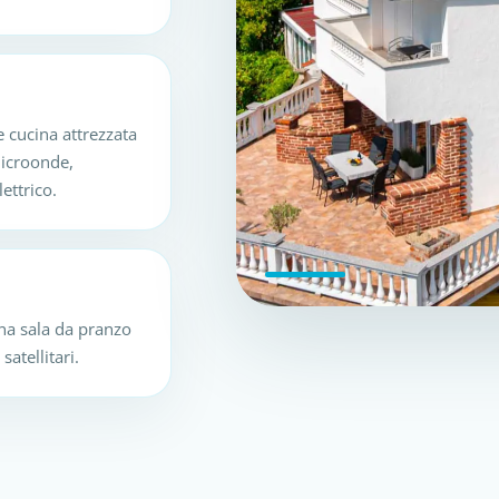
 cucina attrezzata
microonde,
lettrico.
una sala da pranzo
atellitari.