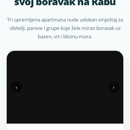
svoj boravak na Rabu
Tri opremljena apartmana nude udoban smještaj za
obitelji, parove i grupe koje žele miran boravak uz
bazen, vrt i blizinu mora.
‹
›