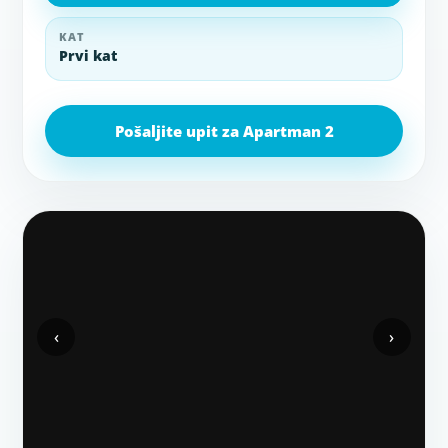
KAT
Prvi kat
Pošaljite upit za Apartman 2
‹
›