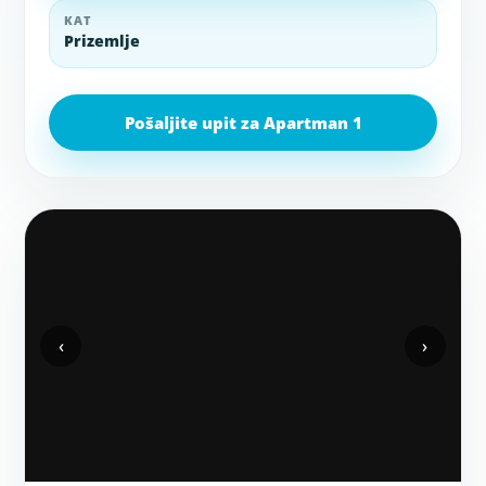
KAT
Prizemlje
Pošaljite upit za Apartman 1
‹
›